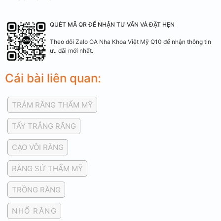
QUÉT MÃ QR ĐỂ NHẬN TƯ VẤN VÀ ĐẶT HẸN
Theo dõi Zalo OA Nha Khoa Việt Mỹ Q10 để nhận thông tin
ưu đãi mới nhất.
Cái bài liên quan:
TRÁM RĂNG THẨM MỸ
TẨY TRẮNG RĂNG
CẠO VÔI RĂNG
RĂNG SỨ THẨM MỸ
TRỒNG RĂNG
NHỔ RĂNG