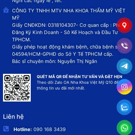
Nghỉ các ngày lễ , tết.
CÔNG TY TNHH MTV NHA KHOA THẨM MỸ VIỆT
MỸ
Giấy CNĐKDN: 0318104307- Cơ quan cấp : Phòng
Đăng Ký Kinh Doanh - Sở Kế Hoạch và Đầu Tư
TPHCM.
Giấy phép hoạt động khám bệnh, chữa bệnh số
04594/HCM-GPHĐ do Sở Y Tế TPHCM cấp.
Bác sĩ chuyên môn: Nguyễn Thị Ngân
QUÉT MÃ QR ĐỂ NHẬN TƯ VẤN VÀ ĐẶT HẸN
Theo dõi Zalo OA Nha Khoa Việt Mỹ Q10 để nhận
thông tin ưu đãi mới nhất.
Liên hệ
Hotline:
090 168 3439