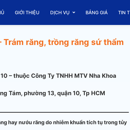
HỦ
GIỚI THIỆU
DỊCH VỤ
BẢNG GIÁ
TIN 
– Trám răng, trồng răng sứ thẩm
 10 – thuộc Công Ty TNHH MTV Nha Khoa
ng Tám, phường 13, quận 10, Tp HCM
răng hay nướu răng do nhiễm khuẩn tích tụ trong tủy