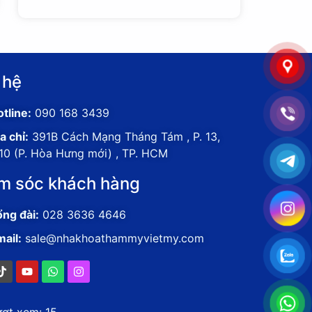
 hệ
tline:
090 168 3439
a chỉ:
391B Cách Mạng Tháng Tám , P. 13,
.10 (P. Hòa Hưng mới) , TP. HCM
m sóc khách hàng
ổng đài:
028 3636 4646
mail:
sale@nhakhoathammyvietmy.com
ượt xem:
15