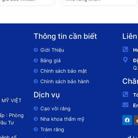
Thông tin cần biết
Liên
Giới Thiệu
Ho
Bảng giá
Đị
Q
Chính sách bảo mật
Chă
Chính sách bảo hành
Dịch vụ
T
 MỸ VIỆT
E
Cạo vôi răng
p : Phòng
Nha khoa thẩm mỹ
Đầu Tư
Trám răng
bệnh số
L