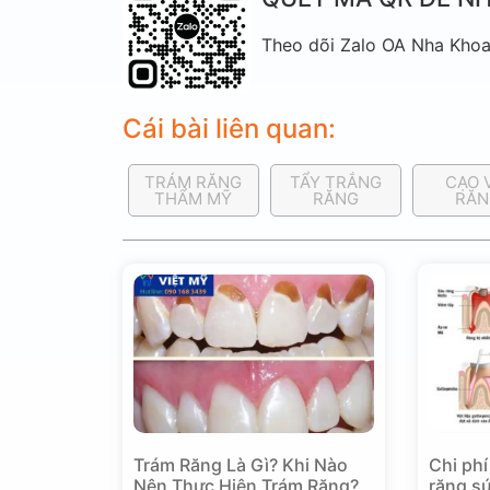
Theo dõi Zalo OA Nha Khoa 
Cái bài liên quan:
TRÁM RĂNG
TẨY TRẮNG
CẠO 
THẨM MỸ
RĂNG
RĂN
Trám Răng Là Gì? Khi Nào
Chi phí
Nên Thực Hiện Trám Răng?
răng sứ