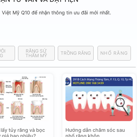
Việt Mỹ Q10 để nhận thông tin ưu đãi mới nhất.
VÔI
RĂNG SỨ
TRỒNG RĂNG
NHỔ RĂNG
G
THẨM MỸ
 lấy tủy răng và bọc
Hướng dẫn chăm sóc sau
 giá bao nhiêu?
nhổ răng khôn