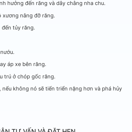
 ảnh hưởng đến răng và dây chằng nha chu.
mô xương nâng đỡ răng.
 đến tủy răng.
 nướu.
hay áp xe bên răng.
u trú ở chóp gốc răng.
, nếu không nó sẽ tiến triển nặng hơn và phá hủy
ẬN TƯ VẤN VÀ ĐẶT HẸN