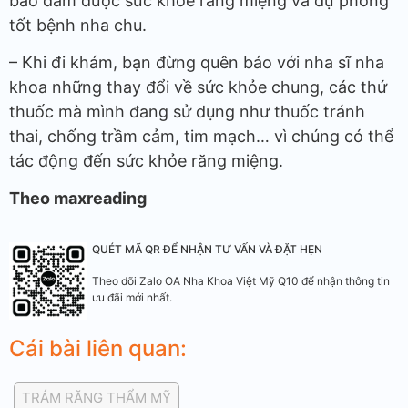
bảo đảm được sức khỏe răng miệng và dự phòng
tốt bệnh nha chu.
– Khi đi khám, bạn đừng quên báo với nha sĩ nha
khoa những thay đổi về sức khỏe chung, các thứ
thuốc mà mình đang sử dụng như thuốc tránh
thai, chống trầm cảm, tim mạch… vì chúng có thể
tác động đến sức khỏe răng miệng.
Theo maxreading
QUÉT MÃ QR ĐỂ NHẬN TƯ VẤN VÀ ĐẶT HẸN
Theo dõi Zalo OA Nha Khoa Việt Mỹ Q10 để nhận thông tin
ưu đãi mới nhất.
Cái bài liên quan:
TRÁM RĂNG THẨM MỸ