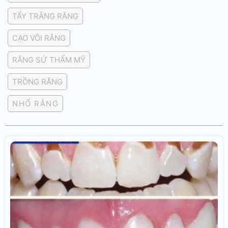
TẨY TRẮNG RĂNG
CẠO VÔI RĂNG
RĂNG SỨ THẨM MỸ
TRỒNG RĂNG
NHỔ RĂNG