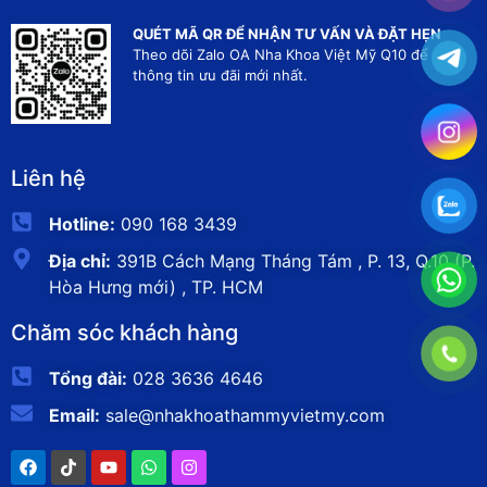
QUÉT MÃ QR ĐỂ NHẬN TƯ VẤN VÀ ĐẶT HẸN
Theo dõi Zalo OA Nha Khoa Việt Mỹ Q10 để nhận
thông tin ưu đãi mới nhất.
Liên hệ
Hotline:
090 168 3439
Địa chỉ:
391B Cách Mạng Tháng Tám , P. 13, Q.10 (P.
Hòa Hưng mới) , TP. HCM
Chăm sóc khách hàng
Tổng đài:
028 3636 4646
Email:
sale@nhakhoathammyvietmy.com