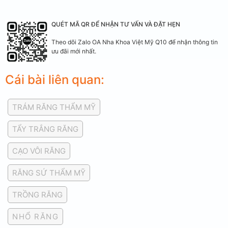
QUÉT MÃ QR ĐỂ NHẬN TƯ VẤN VÀ ĐẶT HẸN
Theo dõi Zalo OA Nha Khoa Việt Mỹ Q10 để nhận thông tin
ưu đãi mới nhất.
Cái bài liên quan:
TRÁM RĂNG THẨM MỸ
TẨY TRẮNG RĂNG
CẠO VÔI RĂNG
RĂNG SỨ THẨM MỸ
TRỒNG RĂNG
NHỔ RĂNG