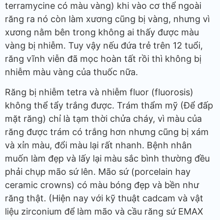
terramycine có màu vàng) khi vào cơ thể ngoài
răng ra nó còn làm xương cũng bị vàng, nhưng vì
xương nằm bên trong không ai thấy được màu
vàng bị nhiễm. Tuy vậy nếu đứa trẻ trên 12 tuổi,
răng vĩnh viễn đã mọc hoàn tất rồi thì không bị
nhiễm màu vàng của thuốc nữa.
Răng bị nhiễm tetra và nhiễm fluor (fluorosis)
không thể tẩy trắng được. Trám thẩm mỹ (Để đấp
mặt răng) chỉ là tạm thời chửa cháy, vì màu của
răng được trám có trắng hơn nhưng cũng bị xám
và xỉn màu, đổi màu lại rất nhanh. Bệnh nhân
muốn làm đẹp và lấy lại màu sắc bình thường đều
phải chụp mão sứ lên. Mão sứ (porcelain hay
ceramic crowns) có màu bóng đẹp và bền như
răng thật. (Hiện nay với kỹ thuật cadcam và vật
liệu zirconium để làm mão và cầu răng sứ EMAX