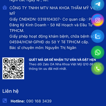
CÔNG TY TNHH MTV NHA KHOA THẨM MỸ VIỆT
MỸ
Giấy CNĐKDN: 0318104307- Cơ quan cấp : Phòng
Đăng Ký Kinh Doanh - Sở Kế Hoạch và Đầu Tư
TPHCM.
Giấy phép hoạt động khám bệnh, chữa bệnh số
04594/HCM-GPHĐ do Sở Y Tế TPHCM cấp.
Bác sĩ chuyên môn: Nguyễn Thị Ngân
QUÉT MÃ QR ĐỂ NHẬN TƯ VẤN VÀ ĐẶT HẸN
Theo dõi Zalo OA Nha Khoa Việt Mỹ Q10 để nhận
thông tin ưu đãi mới nhất.
Liên hệ
Hotline:
090 168 3439