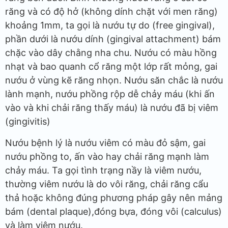
răng và có độ hở (không dính chặt với men răng)
khoảng 1mm, ta gọi là nướu tự do (free gingival),
phần dưới là nướu dính (gingival attachment) bám
chặc vào dây chằng nha chu. Nướu có màu hồng
nhạt và bao quanh cổ răng một lớp rất mỏng, gai
nướu ở vùng kẽ răng nhọn. Nướu săn chắc là nướu
lành mạnh, nướu phồng rộp dễ chảy máu (khi ấn
vào và khi chải răng thấy máu) là nướu đã bị viêm
(gingivitis)
Nướu bệnh lý là nướu viêm có màu đỏ sậm, gai
nướu phồng to, ấn vào hay chải răng mạnh làm
chảy máu. Ta gọi tình trạng nầy là viêm nướu,
thường viêm nướu là do vôi răng, chải răng cẩu
thả hoặc không đúng phương pháp gây nên mảng
bám (dental plaque),đóng bựa, đóng vôi (calculus)
và làm viêm nướu.