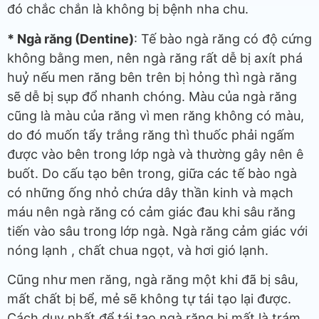
đó chắc chắn là không bị bệnh nha chu.
* Ngà răng (Dentine)
: Tế bào ngà răng có độ cứng
không bằng men, nên ngà răng rất dễ bị axít phá
huỷ nếu men răng bên trên bị hỏng thì ngà răng
sẽ dễ bị sụp đổ nhanh chóng. Màu của ngà răng
cũng là màu của răng vì men răng không có màu,
do đó muốn tẩy trắng răng thì thuốc phải ngấm
được vào bên trong lớp ngà và thường gây nên ê
buốt. Do cấu tạo bên trong, giữa các tế bào ngà
có những ống nhỏ chứa dây thần kinh và mạch
máu nên ngà răng có cảm giác đau khi sâu răng
tiến vào sâu trong lớp ngà. Ngà răng cảm giác với
nóng lạnh , chất chua ngọt, và hơi gió lạnh.
Cũng như men răng, ngà răng một khi đã bị sâu,
mất chất bị bể, mẻ sẽ không tự tái tạo lại được.
Cách duy nhất để tái tạo ngà răng bị mất là trám