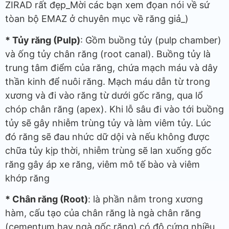
ZIRAD rất đẹp_Mời các bạn xem đọan nói về sứ
tòan bộ EMAZ ở chuyên mục về răng giả_)
* Tủy răng (Pulp)
: Gồm buồng tủy (pulp chamber)
và ống tủy chân răng (root canal). Buồng tủy là
trung tâm điểm của răng, chứa mạch máu và dây
thần kinh để nuôi răng. Mạch máu dẫn từ trong
xương và đi vào răng từ dưới gốc răng, qua lổ
chóp chân răng (apex). Khi lỗ sâu đi vào tới buồng
tủy sẽ gây nhiễm trùng tủy và làm viêm tủy. Lúc
đó răng sẽ đau nhức dữ dội và nếu không được
chữa tủy kịp thời, nhiễm trùng sẽ lan xuống gốc
răng gây áp xe răng, viêm mô tế bào và viêm
khớp răng
* Chân răng (Root)
: là phần nằm trong xương
hàm, cấu tạo của chân răng là ngà chân răng
(cementum,hay ngà gốc răng) có độ cứng nhiều