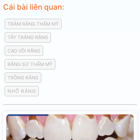
Cái bài liên quan:
TRÁM RĂNG THẨM MỸ
TẨY TRẮNG RĂNG
CẠO VÔI RĂNG
RĂNG SỨ THẨM MỸ
TRỒNG RĂNG
NHỔ RĂNG