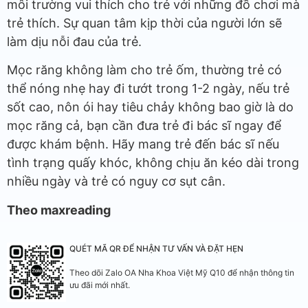
môi trường vui thích cho trẻ với những đồ chơi mà
trẻ thích. Sự quan tâm kịp thời của người lớn sẽ
làm dịu nỗi đau của trẻ.
Mọc răng không làm cho trẻ ốm, thường trẻ có
thể nóng nhẹ hay đi tướt trong 1-2 ngày, nếu trẻ
sốt cao, nôn ói hay tiêu chảy không bao giờ là do
mọc răng cả, bạn cần đưa trẻ đi bác sĩ ngay để
được khám bệnh. Hãy mang trẻ đến bác sĩ nếu
tình trạng quấy khóc, không chịu ăn kéo dài trong
nhiều ngày và trẻ có nguy cơ sụt cân.
Theo maxreading
QUÉT MÃ QR ĐỂ NHẬN TƯ VẤN VÀ ĐẶT HẸN
Theo dõi Zalo OA Nha Khoa Việt Mỹ Q10 để nhận thông tin
ưu đãi mới nhất.