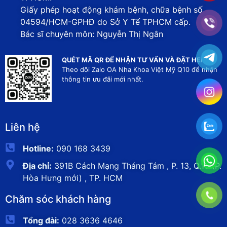
Giấy phép hoạt động khám bệnh, chữa bệnh số
04594/HCM-GPHĐ do Sở Y Tế TPHCM cấp.
Bác sĩ chuyên môn: Nguyễn Thị Ngân
QUÉT MÃ QR ĐỂ NHẬN TƯ VẤN VÀ ĐẶT HẸN
Theo dõi Zalo OA Nha Khoa Việt Mỹ Q10 để nhận
thông tin ưu đãi mới nhất.
Liên hệ
Hotline:
090 168 3439
Địa chỉ:
391B Cách Mạng Tháng Tám , P. 13, Q.10 (P.
Hòa Hưng mới) , TP. HCM
Chăm sóc khách hàng
Tổng đài:
028 3636 4646