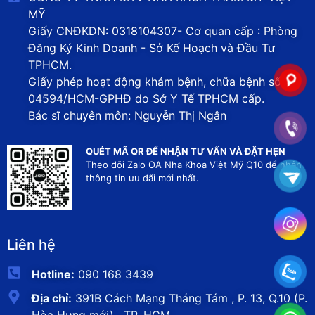
MỸ
Giấy CNĐKDN: 0318104307- Cơ quan cấp : Phòng
Đăng Ký Kinh Doanh - Sở Kế Hoạch và Đầu Tư
TPHCM.
Giấy phép hoạt động khám bệnh, chữa bệnh số
04594/HCM-GPHĐ do Sở Y Tế TPHCM cấp.
Bác sĩ chuyên môn: Nguyễn Thị Ngân
QUÉT MÃ QR ĐỂ NHẬN TƯ VẤN VÀ ĐẶT HẸN
Theo dõi Zalo OA Nha Khoa Việt Mỹ Q10 để nhận
thông tin ưu đãi mới nhất.
Liên hệ
Hotline:
090 168 3439
Địa chỉ:
391B Cách Mạng Tháng Tám , P. 13, Q.10 (P.
Hòa Hưng mới) , TP. HCM