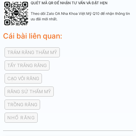
QUÉT MÃ QR ĐỂ NHẬN TƯ VẤN VÀ ĐẶT HẸN
Theo dõi Zalo OA Nha Khoa Việt Mỹ Q10 để nhận thông tin
ưu đãi mới nhất.
Cái bài liên quan:
TRÁM RĂNG THẨM MỸ
TẨY TRẮNG RĂNG
CẠO VÔI RĂNG
RĂNG SỨ THẨM MỸ
TRỒNG RĂNG
NHỔ RĂNG