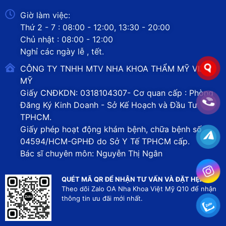
Giờ làm việc:
Thứ 2 - 7 : 08:00 - 12:00, 13:30 - 20:00
Chủ nhật : 08:00 - 12:00
Nghỉ các ngày lễ , tết.
CÔNG TY TNHH MTV NHA KHOA THẨM MỸ VIỆT
MỸ
Giấy CNĐKDN: 0318104307- Cơ quan cấp : Phòng
Đăng Ký Kinh Doanh - Sở Kế Hoạch và Đầu Tư
TPHCM.
Giấy phép hoạt động khám bệnh, chữa bệnh số
04594/HCM-GPHĐ do Sở Y Tế TPHCM cấp.
Bác sĩ chuyên môn: Nguyễn Thị Ngân
QUÉT MÃ QR ĐỂ NHẬN TƯ VẤN VÀ ĐẶT HẸN
Theo dõi Zalo OA Nha Khoa Việt Mỹ Q10 để nhận
thông tin ưu đãi mới nhất.