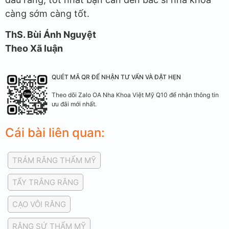
càng sớm càng tốt.
ThS. Bùi Ánh Nguyệt
Theo Xã luận
QUÉT MÃ QR ĐỂ NHẬN TƯ VẤN VÀ ĐẶT HẸN
Theo dõi Zalo OA Nha Khoa Việt Mỹ Q10 để nhận thông tin
ưu đãi mới nhất.
Cái bài liên quan:
TRÁM RĂNG THẨM MỸ
TẨY TRẮNG RĂNG
CẠO VÔI RĂNG
RĂNG SỨ THẨM MỸ