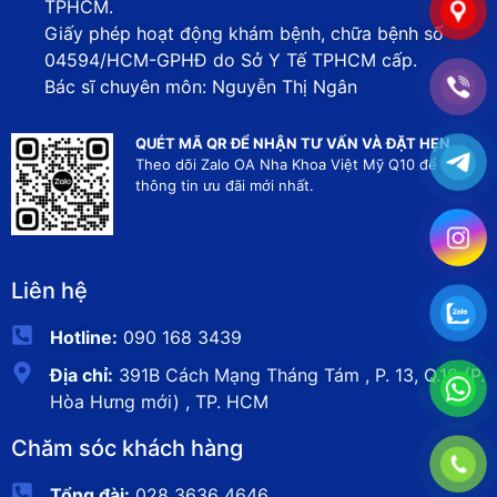
TPHCM.
Giấy phép hoạt động khám bệnh, chữa bệnh số
04594/HCM-GPHĐ do Sở Y Tế TPHCM cấp.
Bác sĩ chuyên môn: Nguyễn Thị Ngân
QUÉT MÃ QR ĐỂ NHẬN TƯ VẤN VÀ ĐẶT HẸN
Theo dõi Zalo OA Nha Khoa Việt Mỹ Q10 để nhận
thông tin ưu đãi mới nhất.
Liên hệ
Hotline:
090 168 3439
Địa chỉ:
391B Cách Mạng Tháng Tám , P. 13, Q.10 (P.
Hòa Hưng mới) , TP. HCM
Chăm sóc khách hàng
Tổng đài:
028 3636 4646