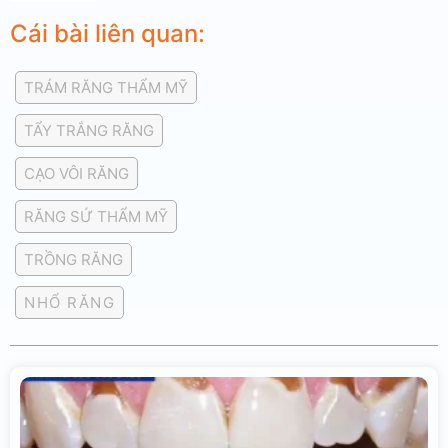
Cái bài liên quan:
TRÁM RĂNG THẨM MỸ
TẨY TRẮNG RĂNG
CẠO VÔI RĂNG
RĂNG SỨ THẨM MỸ
TRỒNG RĂNG
NHỔ RĂNG