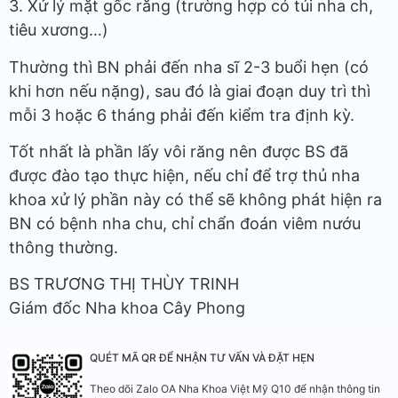
3. Xử lý mặt gốc răng (trường hợp có túi nha ch,
tiêu xương…)
Thường thì BN phải đến nha sĩ 2-3 buổi hẹn (có
khi hơn nếu nặng), sau đó là giai đoạn duy trì thì
mỗi 3 hoặc 6 tháng phải đến kiểm tra định kỳ.
Tốt nhất là phần lấy vôi răng nên được BS đã
được đào tạo thực hiện, nếu chỉ để trợ thủ nha
khoa xử lý phần này có thể sẽ không phát hiện ra
BN có bệnh nha chu, chỉ chẩn đoán viêm nướu
thông thường.
BS TRƯƠNG THỊ THÙY TRINH
Giám đốc Nha khoa Cây Phong
QUÉT MÃ QR ĐỂ NHẬN TƯ VẤN VÀ ĐẶT HẸN
Theo dõi Zalo OA Nha Khoa Việt Mỹ Q10 để nhận thông tin