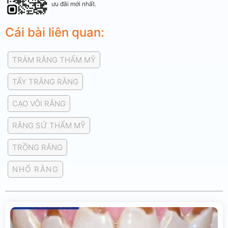
ưu đãi mới nhất.
Cái bài liên quan:
TRÁM RĂNG THẨM MỸ
TẨY TRẮNG RĂNG
CẠO VÔI RĂNG
RĂNG SỨ THẨM MỸ
TRỒNG RĂNG
NHỔ RĂNG