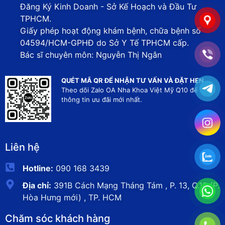
Đăng Ký Kinh Doanh - Sở Kế Hoạch và Đầu Tư
TPHCM.
Giấy phép hoạt động khám bệnh, chữa bệnh số
04594/HCM-GPHĐ do Sở Y Tế TPHCM cấp.
Bác sĩ chuyên môn: Nguyễn Thị Ngân
QUÉT MÃ QR ĐỂ NHẬN TƯ VẤN VÀ ĐẶT HẸN
Theo dõi Zalo OA Nha Khoa Việt Mỹ Q10 để nhận
thông tin ưu đãi mới nhất.
Liên hệ
Hotline:
090 168 3439
Địa chỉ:
391B Cách Mạng Tháng Tám , P. 13, Q.10 (P.
Hòa Hưng mới) , TP. HCM
Chăm sóc khách hàng