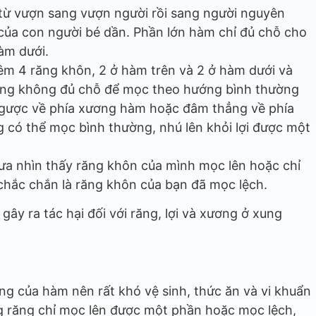
i từ vượn sang vượn người rồi sang người nguyên
 của con người bé dần. Phần lớn hàm chỉ đủ chỗ cho
àm dưới.
thêm 4 răng khôn, 2 ở hàm trên và 2 ở hàm dưới và
húng không đủ chỗ để mọc theo hướng bình thường
ngược về phía xương hàm hoặc đâm thẳng về phía
 có thể mọc bình thường, nhú lên khỏi lợi được một
ưa nhìn thấy răng khôn của mình mọc lên hoặc chỉ
chắc chắn là răng khôn của bạn đã mọc lệch.
ây ra tác hại đối với răng, lợi và xương ở xung
ng của hàm nên rất khó vệ sinh, thức ăn và vi khuẩn
ững răng chỉ mọc lên được một phần hoặc mọc lệch,