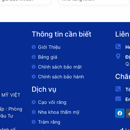
Thông tin cần biết
Liên
Giới Thiệu
Ho
Bảng giá
Đị
Q
Chính sách bảo mật
Chă
Chính sách bảo hành
Dịch vụ
T
 MỸ VIỆT
E
Cạo vôi răng
p : Phòng
Nha khoa thẩm mỹ
Đầu Tư
Trám răng
bệnh số