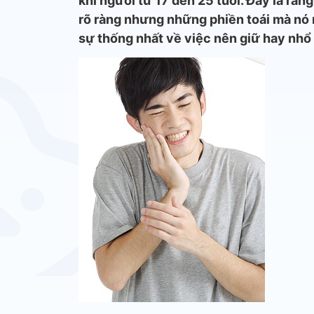
khi người từ 17 đến 25 tuổi. Đây là răn
rõ ràng nhưng những phiền toái mà nó m
sự thống nhất về việc nên giữ hay nhổ