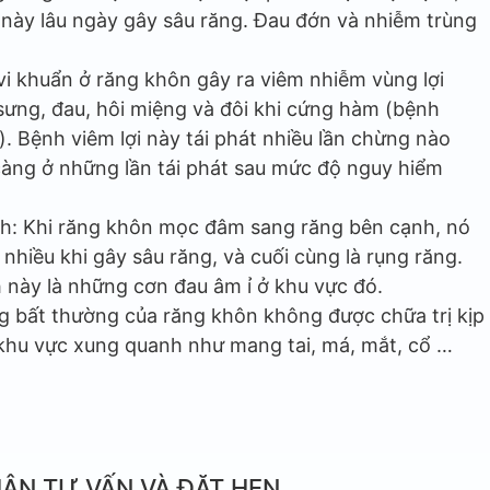
 này lâu ngày gây sâu răng. Đau đớn và nhiễm trùng
à vi khuẩn ở răng khôn gây ra viêm nhiễm vùng lợi
sưng, đau, hôi miệng và đôi khi cứng hàm (bệnh
 Bệnh viêm lợi này tái phát nhiều lần chừng nào
càng ở những lần tái phát sau mức độ nguy hiểm
h: Khi răng khôn mọc đâm sang răng bên cạnh, nó
, nhiều khi gây sâu răng, và cuối cùng là rụng răng.
 này là những cơn đau âm ỉ ở khu vực đó.
g bất thường của răng khôn không được chữa trị kịp
c khu vực xung quanh như mang tai, má, mắt, cổ …
ẬN TƯ VẤN VÀ ĐẶT HẸN