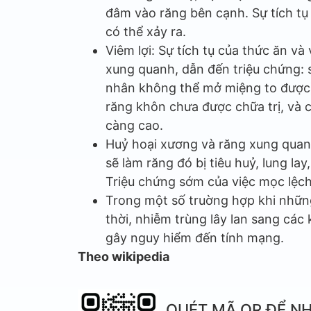
đâm vào răng bên cạnh. Sự tích tụ
có thể xảy ra.
Viêm lợi: Sự tích tụ của thức ăn v
xung quanh, dẫn đến triệu chứng: 
nhân không thể mở miệng to được).
răng khôn chưa được chữa trị, và 
càng cao.
Huỷ hoại xương và răng xung quan
sẽ làm răng đó bị tiêu huỷ, lung lay
Triệu chứng sớm của việc mọc lệch
Trong một số truờng hợp khi nhữn
thời, nhiễm trùng lây lan sang cá
gây nguy hiểm đến tính mạng.
Theo wikipedia
QUÉT MÃ QR ĐỂ NH