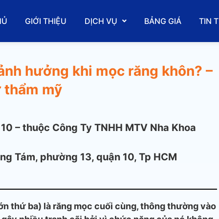
HỦ
GIỚI THIỆU
DỊCH VỤ
BẢNG GIÁ
TIN 
ảnh hưởng khi mọc răng khôn? –
ứ thẩm mỹ
 10 – thuộc Công Ty TNHH MTV Nha Khoa
ng Tám, phường 13, quận 10, Tp HCM
ớn thứ ba) là răng mọc cuối cùng, thông thường vào