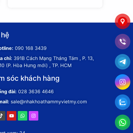
 hệ
tline:
090 168 3439
a chỉ:
391B Cách Mạng Tháng Tám , P. 13,
.10 (P. Hòa Hưng mới) , TP. HCM
m sóc khách hàng
ổng đài:
028 3636 4646
mail:
sale@nhakhoathammyvietmy.com