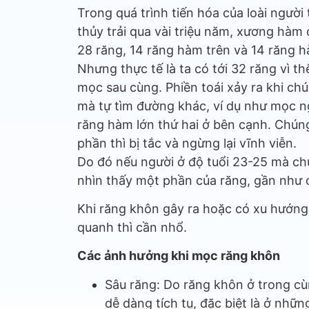
Trong quá trình tiến hóa của loài ngườ
thủy trải qua vài triệu năm, xương hàm
28 răng, 14 răng hàm trên và 14 răng h
Nhưng thực tế là ta có tới 32 răng vì 
mọc sau cùng. Phiền toái xảy ra khi c
mà tự tìm đường khác, ví dụ như mọc 
răng hàm lớn thứ hai ở bên cạnh. Chúng
phần thì bị tắc và ngừng lại vĩnh viễn.
Do đó nếu người ở độ tuổi 23-25 mà ch
nhìn thấy một phần của răng, gần như 
Khi răng khôn gây ra hoặc có xu hướng g
quanh thì cần nhổ.
Các ảnh hưởng khi mọc răng khôn
Sâu răng: Do răng khôn ở trong cù
dễ dàng tích tụ, đặc biệt là ở nh