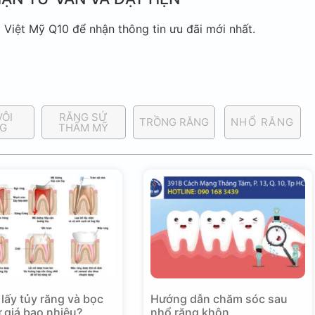
Việt Mỹ Q10 để nhận thông tin ưu đãi mới nhất.
VÔI
RĂNG SỨ
TRỒNG RĂNG
NHỔ RĂNG
G
THẨM MỸ
 lấy tủy răng và bọc
Hướng dẫn chăm sóc sau
 giá bao nhiêu?
nhổ răng khôn