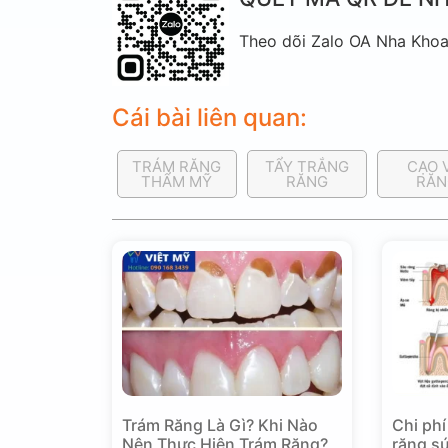
Theo dõi Zalo OA Nha Khoa 
Cái bài liên quan:
TRÁM RĂNG
TẨY TRẮNG
CẠO 
THẨM MỸ
RĂNG
RĂN
Trám Răng Là Gì? Khi Nào
Chi phí
Nên Thực Hiện Trám Răng?
răng sứ