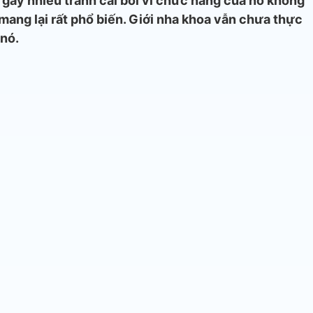
g gây nhiều tranh cãi bởi vì chức năng của nó không
ang lại rất phổ biến. Giới nha khoa vẫn chưa thực
 nó.