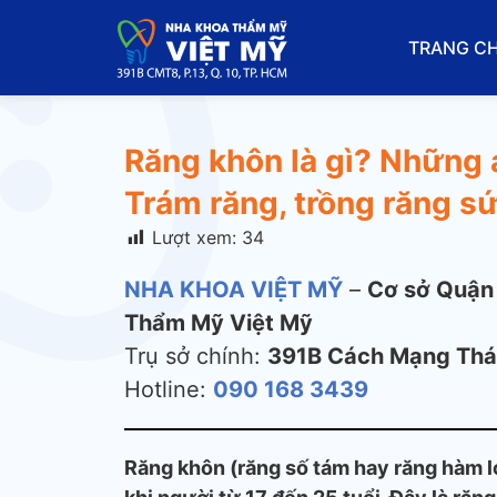
TRANG C
Răng khôn là gì? Những 
Trám răng, trồng răng s
Lượt xem:
34
NHA KHOA VIỆT MỸ
–
Cơ sở Quận
Thẩm Mỹ Việt Mỹ
Trụ sở chính:
391B Cách Mạng Thá
Hotline:
090 168 3439
Răng khôn (răng số tám hay răng hàm l