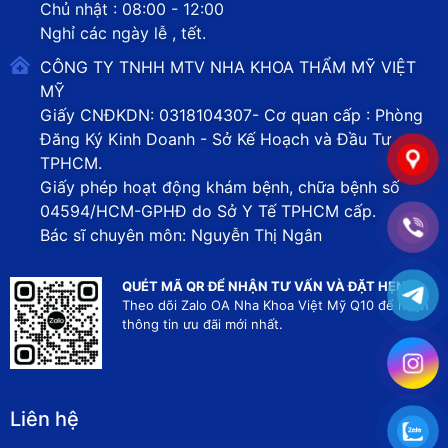
Chủ nhật : 08:00 - 12:00
Nghỉ các ngày lễ , tết.
CÔNG TY TNHH MTV NHA KHOA THẨM MỸ VIỆT
MỸ
Giấy CNĐKDN: 0318104307- Cơ quan cấp : Phòng
Đăng Ký Kinh Doanh - Sở Kế Hoạch và Đầu Tư
TPHCM.
Giấy phép hoạt động khám bệnh, chữa bệnh số
04594/HCM-GPHĐ do Sở Y Tế TPHCM cấp.
Bác sĩ chuyên môn: Nguyễn Thị Ngân
QUÉT MÃ QR ĐỂ NHẬN TƯ VẤN VÀ ĐẶT HẸN
Theo dõi Zalo OA Nha Khoa Việt Mỹ Q10 để nhận
thông tin ưu đãi mới nhất.
Liên hệ