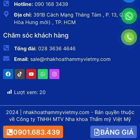
Hotline:
090 168 3439
Địa chỉ:
391B Cách Mạng Tháng Tám , P. 13, Q.10 (P.
Hòa Hưng mới) , TP. HCM
Chăm sóc khách hàng
Tổng đài:
028 3636 4646
Email:
sale@nhakhoathammyvietmy.com
Lượt xem:
20
2024 | nhakhoathammyvietmy.com - Bản quyền thuộc
về Công ty TNHH MTV Nha khoa Thẩm mỹ Việt Mỹ
0901.683.439
BẢNG GIÁ