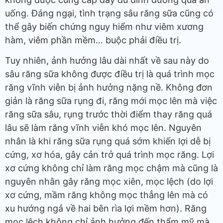
uống. Đáng ngại, tình trạng sâu răng sữa cũng có
thể gây biến chứng nguy hiểm như viêm xương
hàm, viêm phần mềm… buộc phải điều trị.
Tuy nhiên, ảnh hưởng lâu dài nhất về sau này do
sâu răng sữa không được điều trị là quá trình mọc
răng vĩnh viễn bị ảnh hưởng nặng nề. Không đơn
giản là răng sữa rụng đi, răng mới mọc lên mà việc
răng sữa sâu, rụng trước thời điểm thay răng quá
lâu sẽ làm răng vĩnh viễn khó mọc lên. Nguyên
nhân là khi răng sữa rụng quá sớm khiến lợi dễ bị
cứng, xơ hóa, gây cản trở quá trình mọc răng. Lợi
xơ cứng không chỉ làm răng mọc chậm mà cũng là
nguyên nhân gây răng mọc xiên, mọc lệch (do lợi
xơ cứng, mầm răng không mọc thẳng lên mà có
xu hướng ngả về hai bên rìa lợi mềm hơn). Răng
mọc lệch không chỉ ảnh hưởng đến thẩm mỹ mà