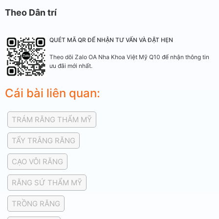
Theo Dân trí
QUÉT MÃ QR ĐỂ NHẬN TƯ VẤN VÀ ĐẶT HẸN
Theo dõi Zalo OA Nha Khoa Việt Mỹ Q10 để nhận thông tin
ưu đãi mới nhất.
Cái bài liên quan:
TRÁM RĂNG THẨM MỸ
TẨY TRẮNG RĂNG
CẠO VÔI RĂNG
RĂNG SỨ THẨM MỸ
TRỒNG RĂNG