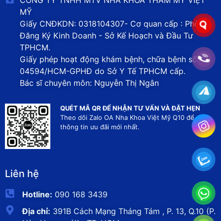
MỸ
Giấy CNĐKDN: 0318104307- Cơ quan cấp : Phòng
Đăng Ký Kinh Doanh - Sở Kế Hoạch và Đầu Tư
TPHCM.
Giấy phép hoạt động khám bệnh, chữa bệnh số
04594/HCM-GPHĐ do Sở Y Tế TPHCM cấp.
Bác sĩ chuyên môn: Nguyễn Thị Ngân
QUÉT MÃ QR ĐỂ NHẬN TƯ VẤN VÀ ĐẶT HẸN
Theo dõi Zalo OA Nha Khoa Việt Mỹ Q10 để nhận
thông tin ưu đãi mới nhất.
Liên hệ
Hotline:
090 168 3439
Địa chỉ:
391B Cách Mạng Tháng Tám , P. 13, Q.10 (P.