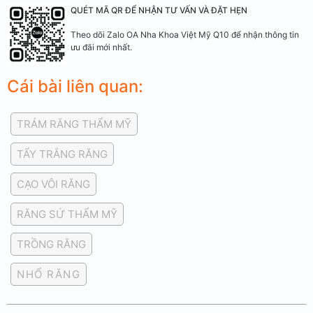
QUÉT MÃ QR ĐỂ NHẬN TƯ VẤN VÀ ĐẶT HẸN
Theo dõi Zalo OA Nha Khoa Việt Mỹ Q10 để nhận thông tin
ưu đãi mới nhất.
Cái bài liên quan:
TRÁM RĂNG THẨM MỸ
TẨY TRẮNG RĂNG
CẠO VÔI RĂNG
RĂNG SỨ THẨM MỸ
TRỒNG RĂNG
NHỔ RĂNG