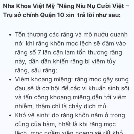
Nha Khoa Việt Mỹ “Nâng Niu Nụ Cười Việt –
Trụ sở chính Quận 10 xin trả lời như sau:
Tổn thương các răng và mô nướu quanh
nó: khi răng khôn mọc lệch sẽ đâm vào
răng số 7 lân cận làm tổn thương răng
này, dần dần khiến răng bị viêm tủy
răng, sâu răng;
Viêm khoang miệng: răng mọc gây sưng
đau sẽ là cơ hội để các vi khuẩn sinh sôi
và tấn công khoang miệng dẫn tới viêm
nhiễm, thậm chí là chảy dịch mủ.
Khó vệ sinh: do răng khôn nằm ở trong
cùng của hàm, nhất là khi răng mọc
lệch, mọc ngầm xiên ngang sẽ rất khó