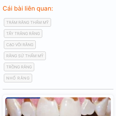
Cái bài liên quan:
TRÁM RĂNG THẨM MỸ
TẨY TRẮNG RĂNG
CẠO VÔI RĂNG
RĂNG SỨ THẨM MỸ
TRỒNG RĂNG
NHỔ RĂNG