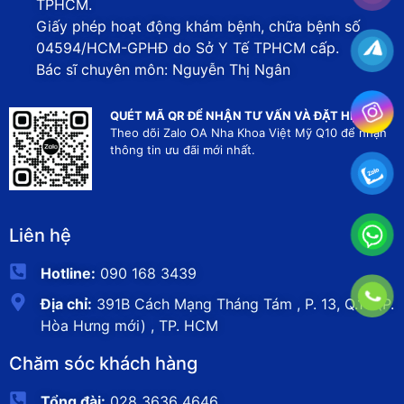
TPHCM.
Giấy phép hoạt động khám bệnh, chữa bệnh số
04594/HCM-GPHĐ do Sở Y Tế TPHCM cấp.
Bác sĩ chuyên môn: Nguyễn Thị Ngân
QUÉT MÃ QR ĐỂ NHẬN TƯ VẤN VÀ ĐẶT HẸN
Theo dõi Zalo OA Nha Khoa Việt Mỹ Q10 để nhận
thông tin ưu đãi mới nhất.
Liên hệ
Hotline:
090 168 3439
Địa chỉ:
391B Cách Mạng Tháng Tám , P. 13, Q.10 (P.
Hòa Hưng mới) , TP. HCM
Chăm sóc khách hàng
Tổng đài:
028 3636 4646